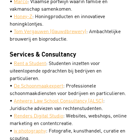
• 
Marco
: Vlaamse portwijn waarin familie en 
vakmanschap samenkomen.
• 
Honey-Z
: Honingproducten en innovatieve 
honingklontjes.
• 
Tom Vergauwen (Gauwdbrewery)
: Ambachtelijke 
brouwerij en bioproductie.
Services & Consultancy
• 
Rent a Student
: Studenten inzetten voor 
uiteenlopende opdrachten bij bedrijven en 
particulieren.
• 
De Schoonmaakexpert
: Professionele 
schoonmaakdiensten voor bedrijven en particulieren.
• 
Antwerp Law School Consultancy (ALSC)
: 
Juridische adviezen van rechtenstudenten.
• 
Renders Digital Studio
: Websites, webshops, online 
marketing en contentcreatie.
• 
iv photography
: Fotografie, kunsthandel, curatie en 
scouting.