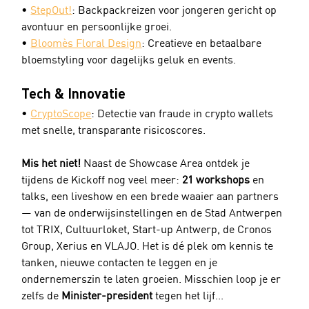
• 
StepOut!
: Backpackreizen voor jongeren gericht op 
avontuur en persoonlijke groei.
• 
Bloomès Floral Design
: Creatieve en betaalbare 
bloemstyling voor dagelijks geluk en events.
Tech & Innovatie
• 
CryptoScope
: Detectie van fraude in crypto wallets 
met snelle, transparante risicoscores.
Mis het niet!
 Naast de Showcase Area ontdek je 
tijdens de Kickoff nog veel meer: 
21 workshops
 en 
talks, een liveshow en een brede waaier aan partners 
— van de onderwijsinstellingen en de Stad Antwerpen 
tot TRIX, Cultuurloket, Start-up Antwerp, de Cronos 
Group, Xerius en VLAJO. Het is dé plek om kennis te 
tanken, nieuwe contacten te leggen en je 
ondernemerszin te laten groeien. Misschien loop je er 
zelfs de 
Minister-president
 tegen het lijf...