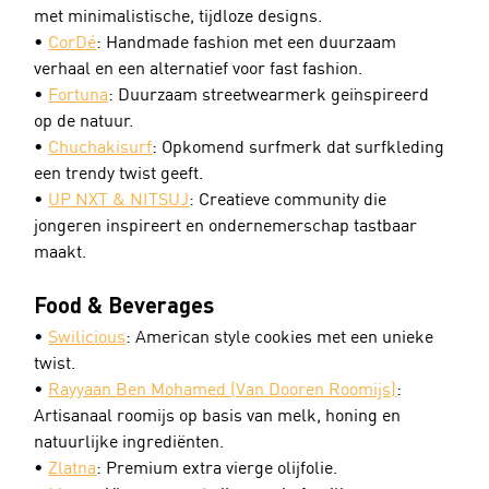
met minimalistische, tijdloze designs.
• 
CorDé
: Handmade fashion met een duurzaam 
verhaal en een alternatief voor fast fashion.
• 
Fortuna
: Duurzaam streetwearmerk geïnspireerd 
op de natuur.
• 
Chuchakisurf
: Opkomend surfmerk dat surfkleding 
een trendy twist geeft.
• 
UP NXT & NITSUJ
: Creatieve community die 
jongeren inspireert en ondernemerschap tastbaar 
maakt.
Food & Beverages
• 
Swilicious
: American style cookies met een unieke 
twist.
• 
Rayyaan Ben Mohamed (Van Dooren Roomijs)
: 
Artisanaal roomijs op basis van melk, honing en 
natuurlijke ingrediënten.
• 
Zlatna
: Premium extra vierge olijfolie.