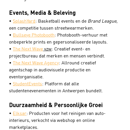
Events, Media & Beleving
• 
SplashYard
: Basketball events en de 
Brand League
, 
een competitie tussen streetwearmerken.
• 
Bullseye Photobooth
: Photobooth-verhuur met 
onbeperkte prints en gepersonaliseerde layouts.
• 
The Next Wave
 vzw
: Creatief event- en 
projectbureau dat merken en mensen verbindt.
• 
The Next Wave Agency
: Allround creatief 
agentschap in audiovisuele productie en 
eventorganisatie.
• 
StudentEvents
: Platform dat alle 
studentenevenementen in Antwerpen bundelt.
Duurzaamheid & Persoonlijke Groei
• 
Elksar
: Producten voor het reinigen van auto-
interieurs, verkocht via webshop en online 
marketplaces.