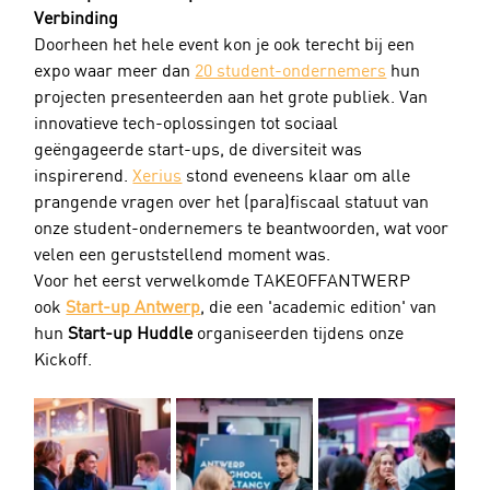
Verbinding
Doorheen het hele event kon je ook terecht bij een 
expo waar meer dan 
20 student-ondernemers
 hun 
projecten presenteerden aan het grote publiek. Van 
innovatieve tech-oplossingen tot sociaal 
geëngageerde start-ups, de diversiteit was 
inspirerend. 
Xerius
 stond eveneens klaar om alle 
prangende vragen over het (para)fiscaal statuut van 
onze student-ondernemers te beantwoorden, wat voor 
velen een geruststellend moment was.
Voor het eerst verwelkomde TAKEOFFANTWERP 
ook 
Start-up Antwerp
, die een 'academic edition' van 
hun 
Start-up Huddle
 organiseerden tijdens onze 
Kickoff.