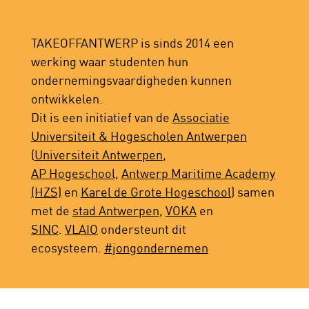
Ontdek de Showcase Area tijdens de
KICKOFF DAY!
TAKEOFFANTWERP is sinds 2014 een
werking waar studenten hun
ondernemingsvaardigheden kunnen
ontwikkelen.
Dit is een initiatief van de
Associatie
Universiteit & Hogescholen Antwerpen
(
Universiteit Antwerpen
,
AP Hogeschool
,
Antwerp Maritime Academy
(HZS)
en
Karel de Grote Hogeschool
) samen
met de
stad Antwerpen
,
VOKA
en
SINC
.
VLAIO
ondersteunt dit
ecosysteem.
#jongondernemen